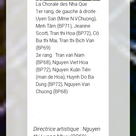
La Chorale des Nha Que
1er rang, de gauche à droite :
Uyen San (Mme N.V.Chuong),
Minh Tâm (BP71), Jeanine
Scott, Tran thi Hoa (BP72), Cô
Bui thi Mai, Tran thi Bich Van
(BP69)
2e rang : Tran van Nam
(BP68), Nguyen Viet Hoa
(BP72), Nguyen Xuân Tiên
(mari de Hoa), Huynh Do Ba
Dung (BP72), Nguyen Van
Chuong (BP68)
.
Directrice artistique : Nguyen