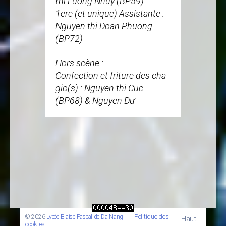
thi Luong Nhuy (BP59)
1ere (et unique) Assistante :
Nguyen thi Doan Phuong
(BP72)
Hors scène :
Confection et friture des cha
gio(s) : Nguyen thi Cuc
(BP68) & Nguyen Dư
Politique des
© 2026
Lycée Blaise Pascal de Da Nang
Haut
cookies