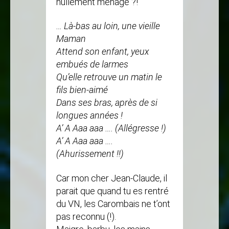
nullement ménagé ?!
… Là-bas au loin, une vieille
Maman
Attend son enfant, yeux
embués de larmes
Qu’elle retrouve un matin le
fils bien-aimé
Dans ses bras, après de si
longues années !
A’ A Aaa aaa …. (Allégresse !)
A’ A Aaa aaa ….
(Ahurissement !!)
Car mon cher Jean-Claude, il
parait que quand tu es rentré
du VN, les Carombais ne t’ont
pas reconnu (!).