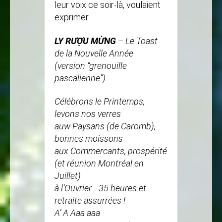
leur voix ce soir-là, voulaient
exprimer.
LY RƯỢU MỪNG
– Le Toast
de la Nouvelle Année
(version “grenouille
pascalienne”)
Célébrons le Printemps,
levons nos verres
auw Paysans (de Caromb),
bonnes moissons
aux Commercants, prospérité
(et réunion Montréal en
Juillet)
à l’Ouvrier… 35 heures et
retraite assurrées !
A’ A Aaa aaa