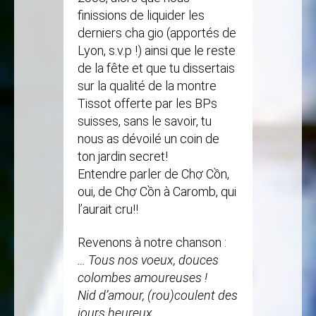
finissions de liquider les
derniers cha gio (apportés de
Lyon, s.v.p !) ainsi que le reste
de la fête et que tu dissertais
sur la qualité de la montre
Tissot offerte par les BPs
suisses, sans le savoir, tu
nous as dévoilé un coin de
ton jardin secret!
Entendre parler de Chợ Cồn,
oui, de Chợ Cồn à Caromb, qui
l’aurait cru!!
Revenons à notre chanson :
… Tous nos voeux, douces
colombes amoureuses !
Nid d’amour, (rou)coulent des
jours heureux,