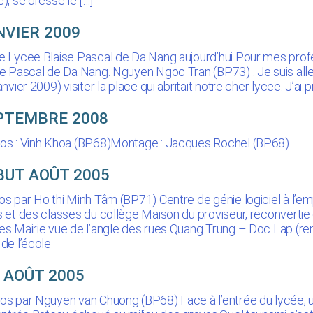
), se dresse le […]
NVIER 2009
e Lycee Blaise Pascal de Da Nang aujourd’hui Pour mes prof
se Pascal de Da Nang. Nguyen Ngoc Tran (BP73) . Je suis alle 
anvier 2009) visiter la place qui abritait notre cher lycee. J’ai 
PTEMBRE 2008
os : Vinh Khoa (BP68)Montage : Jacques Rochel (BP68)
BUT AOÛT 2005
os par Ho thi Minh Tâm (BP71) Centre de génie logiciel à l’e
s et des classes du collège Maison du proviseur, reconverti
es Mairie vue de l’angle des rues Quang Trung – Doc Lap (r
 de l’école
N AOÛT 2005
os par Nguyen van Chuong (BP68) Face à l’entrée du lycée, un