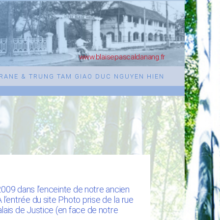
www.blaisepascaldanang.fr
URANE & TRUNG TAM GIAO DUC NGUYEN HIEN
2009 dans l’enceinte de notre ancien
’entrée du site Photo prise de la rue
ais de Justice (en face de notre