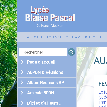
Lycée
Blaise
AMICALE DES ANCIENS ET AMIS DU LYCEE 
Pascal
de
Da
Nang
AU
Page d’accueil
ABPDN & Réunions
Album Réunions BP
FÉ
Le f
Amicale BPDN
lycé
Tran
D’ici et d’ailleurs …