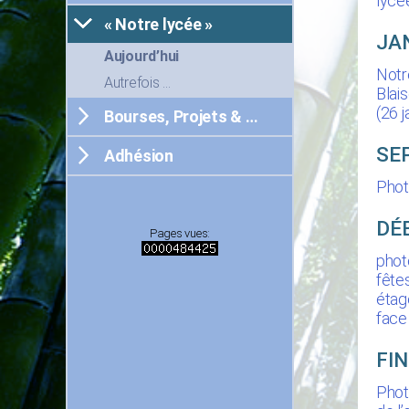
lycée
« Notre lycée »
JA
Aujourd’hui
Notr
Autrefois …
Blai
(26 j
Bourses, Projets & …
SE
Adhésion
Phot
DÉ
Pages vues:
phot
fête
étag
face
FI
Phot