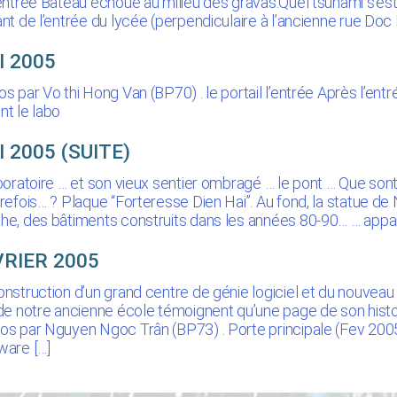
’entrée Bateau échoué au milieu des gravas.Quel tsunami s’es
ant de l’entrée du lycée (perpendiculaire à l’ancienne rue Doc
I 2005
s par Vo thi Hong Van (BP70) . le portail l’entrée Après l’entré
nt le labo
 2005 (SUITE)
aboratoire … et son vieux sentier ombragé … le pont … Que sont
trefois… ? Plaque “Forteresse Dien Hai”. Au fond, la statue de
he, des bâtiments construits dans les années 80-90… … ap
VRIER 2005
onstruction d’un grand centre de génie logiciel et du nouveau
 de notre ancienne école témoignent qu’une page de son histoir
os par Nguyen Ngoc Trân (BP73) . Porte principale (Fev 200
ware […]