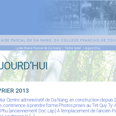
BLAISE PASCAL DE DA NANG, DU COLLEGE FRANCAIS DE TO
Lycée Blaise Pascal de Da Nang
|
“Notre lycée”
|
Aujourd’hui
JOURD’HUI
VRIER 2013
utur Centre administratif de Da Nang, en construction depuis 
e, commence à prendre forme.Photos prises au Tet Quy Ty. A l
 Phu (anciennement Doc Lap) A l’emplacement de l’ancien Pal