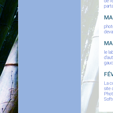
de l
part
MA
photo
deva
MAI
le l
d’au
gauc
FÉ
La c
site
Phot
Soft