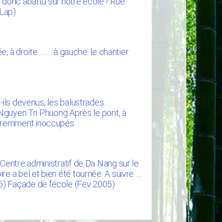
t donc abattu sur notre école? Rue
 Lap)
e, à droite … … à gauche. le chantier
-ils devenus, les balustrades
 Nguyen Tri Phuong Après le pont, à
paremment inoccupés.
 Centre administratif de Da Nang sur le
e a bel et bien été tournée. A suivre …
5) Façade de l’école (Fev 2005)