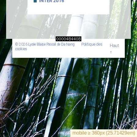
INTER 2016
Politique des
© 2026
Lycée Blaise Pascal de Da Nang
Haut
cookies
↑