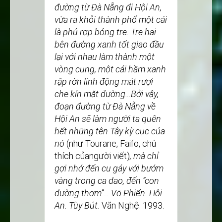
đường từ Đà Nẵng đi Hội An,
vừa ra khỏi thành phố một cái
là phủ rợp bóng tre. Tre hai
bên đường xanh tốt giao đầu
lại với nhau làm thành một
vòng cung, một cái hầm xanh
rập rờn linh động mát rượi
che kín mặt đường…Bởi vậy,
đoạn đường từ Đà Nẵng về
Hội An sẽ làm người ta quên
hết những tên Tây kỳ cục của
nó
(như Tourane, Faifo, chú
thích củangười viết)
, mà chỉ
gợi nhớ đến cu gáy với bướm
vàng trong ca dao, đến ‘’con
đường thơm’’… Võ Phiến. Hội
An. Tùy Bút.
Văn Nghệ. 1993.