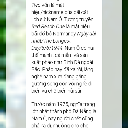
Two
vốn là mật
hiệu/nickname của bãi cát
lịch sử Nam Ô. Tương truyền
Red Beach One
là mật hiệu
bãi đổ bộ Normandy
Ngày dài
nhất/The
Longest
Day/6/6/1944
. Nam Ô có hai
thế mạnh : cá mắm và sản
xuất pháo như Bình Đà ngoài
Bắc. Pháo nay đã xa rồi, làng
nghề năm xưa đang gắng
gượng sống còn với nghề đi
biển và chế biến hải sản.
Trước năm 1975, nghĩa trang
lớn nhất thành phố Đà Nẵng là
Nam Ô, nay người chết cũng
phải ra đi, nhường chỗ cho