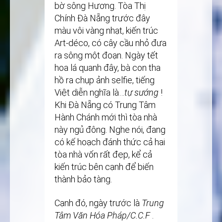
bờ sông Hương. Tòa Thị
Chính Đà Nẵng trước đây
màu vôi vàng nhạt, kiến trúc
Art-déco, có cây cầu nhỏ đưa
ra sông một đoạn. Ngày tết
hoa lá quanh đây, bà con tha
hồ ra chụp ảnh selfie, tiếng
Việt diễn nghĩa là…
tự sướng
!
Khi Đà Nẵng có Trung Tâm
Hành Chánh mới thì tòa nhà
này ngủ đông. Nghe nói, đang
có kế hoạch đánh thức cả hai
tòa nhà vốn rất đẹp, kể cả
kiến trúc bên cạnh để biến
thành bảo tàng.
Cạnh đó, ngày trước là
Trung
Tâm Văn Hóa Pháp/C.C.F
.