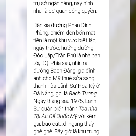
trụ sở ngân hàng, nay hình
như là cơ quan công quyền.
Bên kia đường Phan Đình
Phùng, chiếm đến bốn mặt
tiền là một khu vực biệt lập,
ngày trước, hướng đường
Độc Lập/Trần Phú là nhà bạn
tôi, BQ. Phía sau, nhìn ra
đường Bạch Đằng, gia đình
anh cho Mỹ thuê sửa sang
thành Tòa Lãnh Sự Hoa Kỳ ở
Đà Nẵng, gọi là
Bạch Tượng
.
Ngày tháng sau 1975, Lãnh
Sự quán biến thành
Tòa nhà
Tội Ác Đế Quốc Mỹ
với kẽm
gai, bao cát…đi ngang thấy
ghê ghê. Bây giờ là khu trung