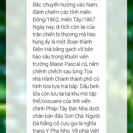
Bắc chuyển hướng vào Nam,
đánh chiếm các tỉnh miền
Đông/1862, miền Tây/1867…
Ngày nay, di tích còn lại của
trận chiến bi thương mà hào
hùng ấy là một đoạn thành
Điện Hải bằng gạch vồ bên
hào sâu trong khuôn viên
trường Blaise Pascal cũ, nằm
chênh chếch sau lưng Tòa
nhà Hành Chánh thành phố có
hình từa tựa trái bắp. Dấu binh
lửa còn lưu lại tại khu mộ tập
thể/
ossuaire
của lính viễn
chinh Pháp-Tây Ban Nha dưới
chân bán đảo Sơn Chà. Người
Đà Nẵng cố cựu gọi là nghĩa
trang Y Pha Nho. Về phía Việt