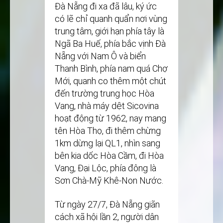
Đà Nẵng đi xa đã lâu, ký ức
có lẽ chỉ quanh quẩn nơi vùng
trung tâm, giới hạn phía tây là
Ngã Ba Huế, phía bắc vịnh Đà
Nẵng với Nam Ô và biển
Thanh Bình, phía nam quá Chợ
Mới, quanh co thêm một chút
đến trường trung học Hòa
Vang, nhà máy dệt Sicovina
hoạt động từ 1962, nay mang
tên Hòa Thọ, đi thêm chừng
1km dừng lại QL1, nhìn sang
bên kia dốc Hòa Cầm, đi Hòa
Vang, Đại Lộc, phía đông là
Sơn Chà-Mỹ Khê-Non Nước.
Từ ngày 27/7, Đà Nẵng giãn
cách xã hội lần 2, người dân