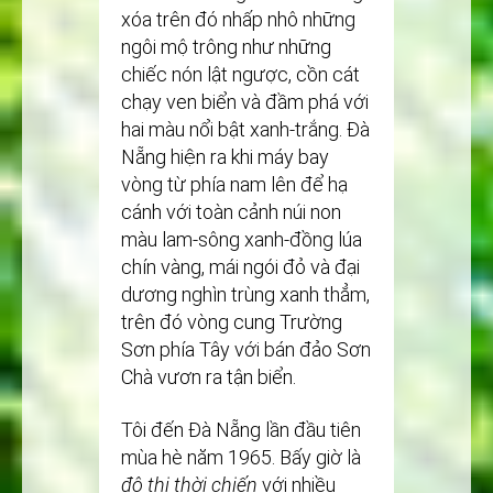
xóa trên đó nhấp nhô những
ngôi mộ trông như những
chiếc nón lật ngược, cồn cát
chạy ven biển và đầm phá với
hai màu nổi bật xanh-trắng. Đà
Nẵng hiện ra khi máy bay
vòng từ phía nam lên để hạ
cánh với toàn cảnh núi non
màu lam-sông xanh-đồng lúa
chín vàng, mái ngói đỏ và đại
dương nghìn trùng xanh thẳm,
trên đó vòng cung Trường
Sơn phía Tây với bán đảo Sơn
Chà vươn ra tận biển.
Tôi đến Đà Nẵng lần đầu tiên
mùa hè năm 1965. Bấy giờ là
đô thị thời chiến
với nhiều