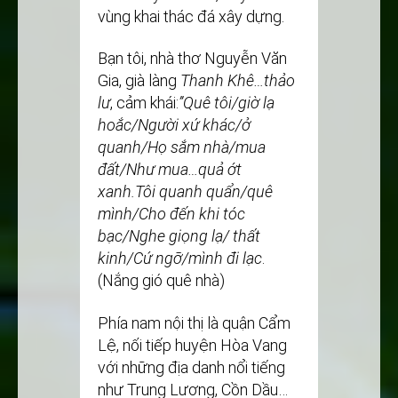
vùng khai thác đá xây dựng.
Bạn tôi, nhà thơ Nguyễn Văn
Gia, già làng
Thanh Khê…thảo
lư
, cảm khái:
’’Quê tôi/giờ lạ
hoắc/Người xứ khác/ở
quanh/Họ sắm nhà/mua
đất/Như mua…quả ớt
xanh.Tôi quanh quẩn/quê
mình/Cho đến khi tóc
bạc/Nghe giọng lạ/ thất
kinh/Cứ ngỡ/mình đi lạc
.
(Nắng gió quê nhà)
Phía nam nội thị là quận Cẩm
Lệ, nối tiếp huyện Hòa Vang
với những địa danh nổi tiếng
như Trung Lương, Cồn Dầu…