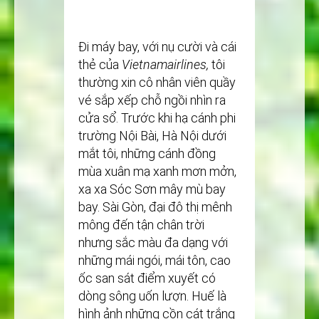
Đi máy bay, với nụ cười và cái
thẻ của
Vietnamairlines,
tôi
thường xin cô nhân viên quầy
vé sắp xếp chỗ ngồi nhìn ra
cửa sổ. Trước khi hạ cánh phi
trường Nội Bài, Hà Nội dưới
mắt tôi, những cánh đồng
mùa xuân mạ xanh mơn mởn,
xa xa Sóc Sơn mây mù bay
bay. Sài Gòn, đại đô thị mênh
mông đến tận chân trời
nhưng sắc màu đa dạng với
những mái ngói, mái tôn, cao
ốc san sát điểm xuyết có
dòng sông uốn lượn. Huế là
hình ảnh những cồn cát trắng