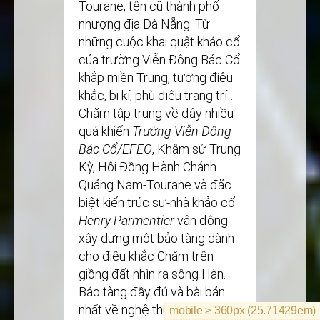
Tourane, tên cũ thành phố
nhượng địa Đà Nẵng. Từ
những cuộc khai quật khảo cổ
của trường Viễn Đông Bác Cổ
khắp miền Trung, tượng điêu
khắc, bi kí, phù điêu trang trí…
Chăm tập trung về đây nhiều
quá khiến
Trường Viễn Đông
Bác Cổ/EFEO
, Khâm sứ Trung
Kỳ, Hội Đồng Hành Chánh
Quảng Nam-Tourane và đặc
biệt kiến trúc sư-nhà khảo cổ
Henry Parmentier
vận động
xây dựng một bảo tàng dành
cho điêu khắc Chăm trên
giồng đất nhìn ra sông Hàn.
Bảo tàng đầy đủ và bài bản
nhất về nghệ thuật của một