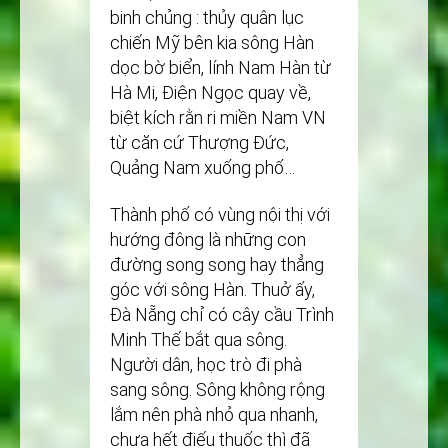
binh chủng : thủy quân lục
chiến Mỹ bên kia sông Hàn
dọc bờ biển, lính Nam Hàn từ
Hà Mi, Điện Ngọc quay về,
biệt kích rằn ri miền Nam VN
từ căn cứ Thượng Đức,
Quảng Nam xuống phố…
Thành phố có vùng nội thị với
hướng đông là những con
đường song song hay thẳng
góc với sông Hàn. Thuở ấy,
Đà Nẵng chỉ có cây cầu Trình
Minh Thế bắt qua sông.
Người dân, học trò đi phà
sang sông. Sông không rộng
lắm nên phà nhỏ qua nhanh,
chưa hết điếu thuốc thì đã