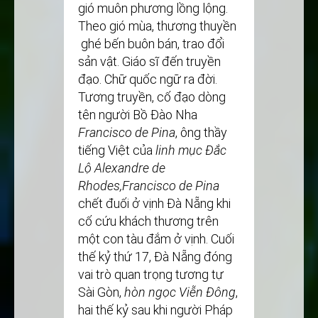
gió muôn phương lồng lộng.
Theo gió mùa, thương thuyền
ghé bến buôn bán, trao đổi
sản vật. Giáo sĩ đến truyền
đạo. Chữ quốc ngữ ra đời.
Tương truyền, cố đạo dòng
tên người Bồ Đào Nha
Francisco de Pina
, ông thầy
tiếng Việt của
linh mục Đắc
Lộ Alexandre de
Rhodes,Francisco de Pina
chết đuối ở vịnh Đà Nẵng khi
cố cứu khách thương trên
một con tàu đắm ở vịnh. Cuối
thế kỷ thứ 17, Đà Nẵng đóng
vai trò quan trọng tương tự
Sài Gòn,
hòn ngọc Viễn Đông
,
hai thế kỷ sau khi người Pháp