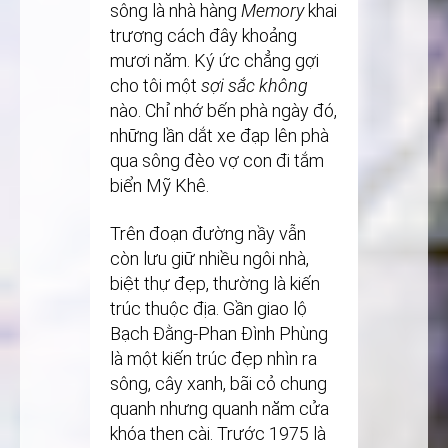
sông là nhà hàng
Memory
khai
trương cách đây khoảng
mươi năm. Ký ức chẳng gợi
cho tôi một
sợi sắc không
nào. Chỉ nhớ bến phà ngày đó,
những lần dắt xe đạp lên phà
qua sông đèo vợ con đi tắm
biển Mỹ Khê.
Trên đoạn đường nầy vẫn
còn lưu giữ nhiều ngôi nhà,
biệt thự đẹp, thường là kiến
trúc thuộc địa. Gần giao lộ
Bạch Đằng-Phan Đình Phùng
là một kiến trúc đẹp nhìn ra
sông, cây xanh, bãi cỏ chung
quanh nhưng quanh năm cửa
khóa then cài. Trước 1975 là