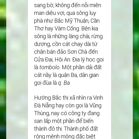
sang bờ, không đến nỗi miên
man diệu vợi, qua sông lụy
phà như Bắc Mỹ Thuận, Cần
Thơ hay Vàm Cống. Bên kia
sông là những làng chài, rừng
dương, cồn cát chạy dài từ
chân bán đảo Sơn Chà đến
Cửa Đại, Hội An. Địa lý học gọi
là
tombolo
. Một phần dải đất
cát nầy là quận Ba, dân gian
gọi đùa là
q. Ba
.
Hướng Bắc thị xã nhìn ra Vịnh
Đà Nẵng hay còn gọi là Vũng
Thùng, nay có công ty đang
san lấp một phần để biến
thành đô thị. Thành phố đất
rộng mênh mông đặc biệt