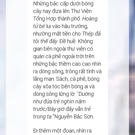
Những bậc cấp dưới bóng
cây nay đưa lên Thư Viện
Tổng Hợp thành phố.
Hoàng
tử bé
lui vào hậu trường,
nhường mặt tiền cho
Thép
đã
tôi thế đấy
. Đề huề. Không
gian bên ngoài thư viện có
quán cà phê ngoài trời trên
những bậc thềm cao cao nhìn
ra dòng sông, trông rất tình và
lãng mạn. Sách, cà phê, bóng
cây xõa tóc bên bóng ai và
dòng sông lững lờ. ‘
’Dường
như đứa trẻ nghìn năm
trước/Bây giờ đây
vẫn trẻ
trong ta.
’’Nguyễn Bắc Sơn.
Đi thêm một đoạn, nhìn ra