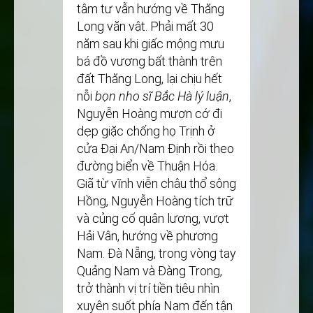
tâm tư vẫn hướng về Thăng
Long văn vật. Phải mất 30
năm sau khi giấc mộng mưu
bá đồ vương bất thành trên
đất Thăng Long, lại chịu hết
nỗi
bọn nho sĩ Bắc Hà lý
luận
,
Nguyễn Hoàng mượn cớ đi
dẹp giặc chống họ Trịnh ở
cửa Đại An/Nam Định rồi theo
đường biển về Thuận Hóa.
Giã từ vĩnh viễn châu thổ sông
Hồng, Nguyễn Hoàng tích trữ
và củng cố quân lương, vượt
Hải Vân, hướng về phương
Nam. Đà Nẵng, trong vòng tay
Quảng Nam và Đàng Trong,
trở thành vị trí tiền tiêu nhìn
xuyên suốt phía Nam đến tận