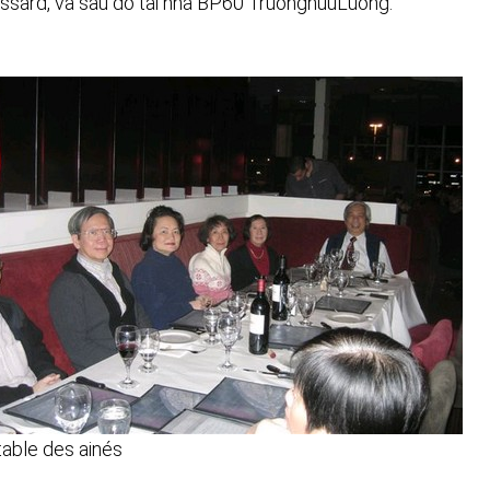
ssard, va sau do tai nha BP60 TruonghuuLuong.
table des ainés