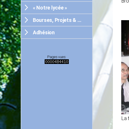
Bro
« Notre lycée »
Bourses, Projets & …
Adhésion
Pages vues:
La 