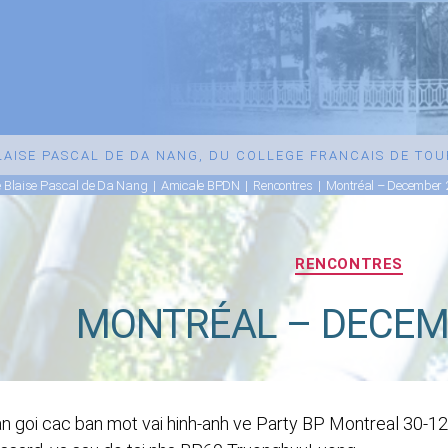
BLAISE PASCAL DE DA NANG, DU COLLEGE FRANCAIS DE TO
e Blaise Pascal de Da Nang
|
Amicale BPDN
|
Rencontres
|
Montréal – December 
Catégories
RENCONTRES
MONTRÉAL – DECEMB
n goi cac ban mot vai hinh-anh ve Party BP Montreal 30-12