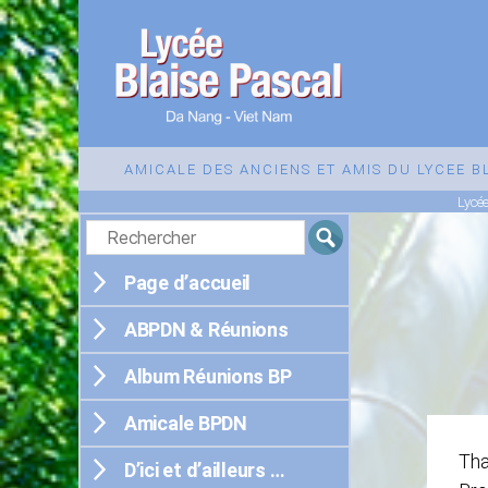
Lycée
Blaise
AMICALE DES ANCIENS ET AMIS DU LYCEE 
Pascal
Lycé
de
Da
Nang
Page d’accueil
ABPDN & Réunions
Album Réunions BP
Amicale BPDN
Tha
D’ici et d’ailleurs …