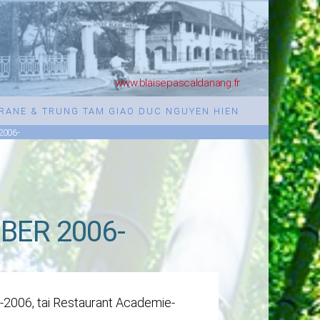
www.blaisepascaldanang.fr
URANE & TRUNG TAM GIAO DUC NGUYEN HIEN
2006-
ER 2006-
-2006, tai Restaurant Academie-