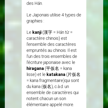
des Hán.
Le Japonais utilise 4 types de
graphies :
Le
kanji
(漢字 = Hán từ =
caractère chinois) est
l’ensemble des caractères
empruntés au chinois. Il est
l’un des trois ensembles de
l’écriture japonaise avec le
hiragana
(平仮名 = kana
lisse) et le
katakana
(片仮名
= kana fragmentaire)qui sont
du kana (仮名), c.à.d. un
ensemble de caractères qui
notent chacun un son
élémentaire appelé more.