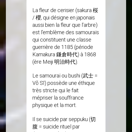
La fleur de cerisier (sakura 桜
/ 櫻, qui désigne en japonais
aussi bien la fleur que l’arbre)
est l’emblème des samouraïs
qui constituent une classe
guerrière de 1185 (période
Kamakura 鎌倉時代) à 1868
(ère Meiji 明治時代).
Le samouraï ou bushi (武士 =
Võ Sĩ) possède une éthique
très stricte qui le fait
mépriser la souffrance
physique et la mort.
Il se suicide par seppuku (切
腹 = suicide rituel par