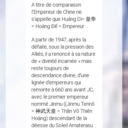
A titre de comparaison
l’Empereur de Chine ne
s’appelle que Huáng Dì= 皇帝
= Hoàng Đế = Empereur.
A partir de 1947, après la
défaite, sous la pression des
Alliés, il a renoncé à sa nature
de « divinité incarnée » mais
reste toujours de
descendance divine, d’une
lignée d’empereurs qui
remonte à 660 ans avant JC,
avec le premier empereur
nommé Jinmu ((Jinmu Tennō
= 神武天皇 = Thần Võ Thiên
Hoàng) descendant de la
déesse du Soleil Amaterasu