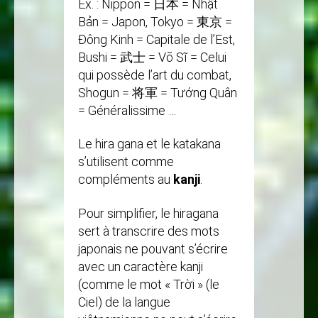
Ex. : Nippon = 日本 = Nhật
Bản = Japon, Tokyo = 東京 =
Đông Kinh = Capitale de l’Est,
Bushi = 武士 = Võ Sĩ = Celui
qui possède l’art du combat,
Shogun = 将軍 = Tướng Quân
= Généralissime …
Le hira gana et le katakana
s’utilisent comme
compléments au
kanji
.
Pour simplifier, le hiragana
sert à transcrire des mots
japonais ne pouvant s’écrire
avec un caractère kanji
(comme le mot « Trời » (le
Ciel) de la langue