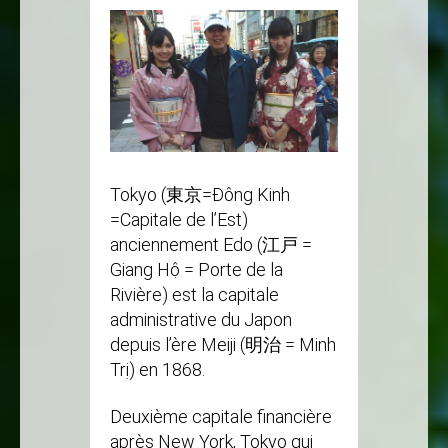
Tokyo (東京=Đông Kinh
=Capitale de l’Est)
anciennement Edo (江戸 =
Giang Hộ = Porte de la
Rivière) est la capitale
administrative du Japon
depuis l’ère Meiji (明治 = Minh
Trị) en 1868.
Deuxième capitale financière
après New York, Tokyo qui