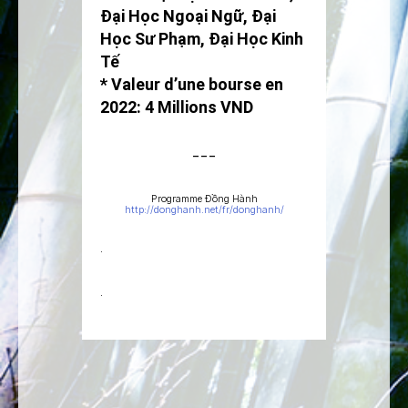
Đại Học Ngoại Ngữ, Đại
Học Sư Phạm, Đại Học Kinh
Tế
* Valeur d’une bourse en
2022: 4 Millions VND
– – –
Programme Đồng Hành
http://donghanh.net/fr/donghanh/
.
.