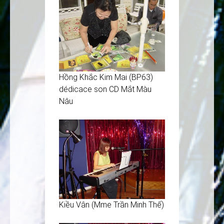
Hồng Khắc Kim Mai (BP63)
dédicace son CD Mắt Màu
Nâu
Kiều Vân (Mme Trần Minh Thế)