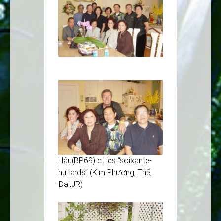
Hậu(BP69) et les “soixante-
huitards” (Kim Phượng, Thế,
Đại,JR)