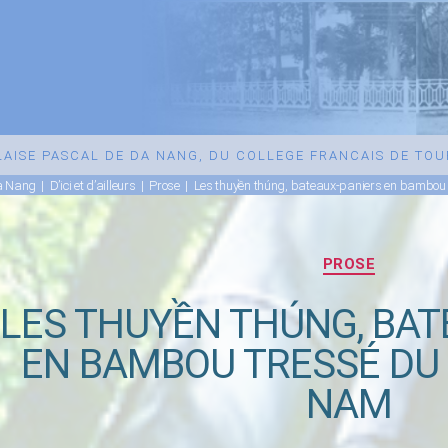
BLAISE PASCAL DE DA NANG, DU COLLEGE FRANCAIS DE TO
Da Nang
|
D’ici et d’ailleurs
|
Prose
|
Les thuyền thúng, bateaux-paniers en bambou 
Catégories
PROSE
LES THUYỀN THÚNG, BAT
EN BAMBOU TRESSÉ DU 
NAM