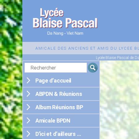
Lycée
Blaise
AMICALE DES ANCIENS ET AMIS DU LYCEE 
Pascal
Lycée Blaise Pascal de 
de
Da
Nang
Page d’accueil
ABPDN & Réunions
Album Réunions BP
Amicale BPDN
D’ici et d’ailleurs …