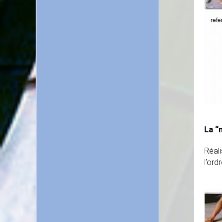
La “
Réali
l’ord