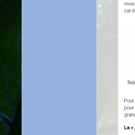
mois.
car i
Pour 
pour 
grand
La « 