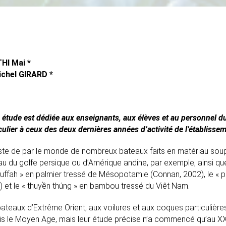
THI Mai *
ichel GIRARD *
 étude est dédiée aux enseignants, aux élèves et au personnel d
culier à ceux des deux dernières années d’activité de l’établisse
iste de par le monde de nombreux bateaux faits en matériau soup
u du golfe persique ou d’Amérique andine, par exemple, ainsi qu
quffah » en palmier tressé de Mésopotamie (Connan, 2002), le « par
 et le « thuyền thúng » en bambou tressé du Viêt Nam.
ateaux d’Extrême Orient, aux voilures et aux coques particulièr
is le Moyen Age, mais leur étude précise n’a commencé qu’au XX°