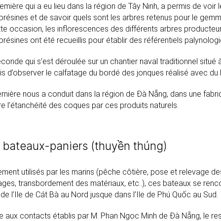
emière qui a eu lieu dans la région de Tây Ninh, a permis de voir 
orésines et de savoir quels sont les arbres retenus pour le gemma
te occasion, les inflorescences des différents arbres producteur
orésines ont été recueillis pour établir des référentiels palynolog
conde qui s’est déroulée sur un chantier naval traditionnel situé
s d’observer le calfatage du bordé des jonques réalisé avec du
rnière nous a conduit dans la région de Ðà Nẵng, dans une fabri
e l’étanchéité des coques par ces produits naturels.
 bateaux-paniers (thuyền thúng)
ment utilisés par les marins (pêche côtière, pose et relevage d
ges, transbordement des matériaux, etc..), ces bateaux se renco
e l’Ile de Cát Bà au Nord jusque dans l’Ile de Phú Quốc au Sud.
e aux contacts établis par M. Phan Ngọc Minh de Ðà Nẵng, le res