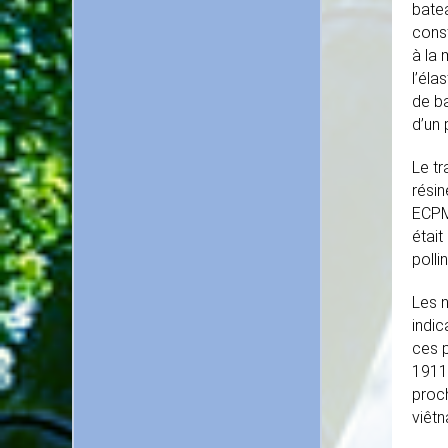
batea
const
à la 
l’éla
de b
d’un 
Le tr
résin
ECPM-
était
polli
Les 
indic
ces p
1911
proch
viêtn