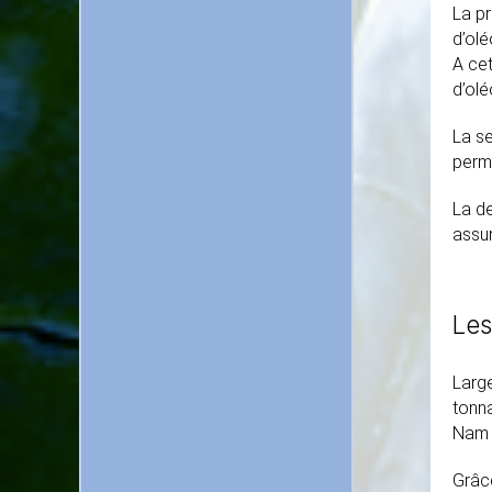
La pr
d’olé
A cet
d’olé
La se
permi
La de
assur
Les
Large
tonna
Nam d
Grâc