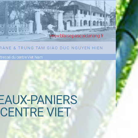
www.blaisepascaldanang.fr
URANE & TRUNG TAM GIAO DUC NGUYEN HIEN
tressé du centre Viet Nam
EAUX-PANIERS
CENTRE VIET