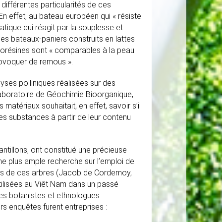
différentes particularités de ces
 En effet, au bateau européen qui « résiste
atique qui réagit par la souplesse et
 les bateaux-paniers construits en lattes
éorésines sont « comparables à la peau
rovoquer de remous ».
lyses polliniques réalisées sur des
Laboratoire de Géochimie Bioorganique,
atériaux souhaitait, en effet, savoir s’il
ces substances à partir de leur contenu
tillons, ont constitué une précieuse
une plus ample recherche sur l’emploi de
utées de ces arbres (Jacob de Cordemoy,
ilisées au Viêt Nam dans un passé
 Les botanistes et ethnologues
s enquêtes furent entreprises :