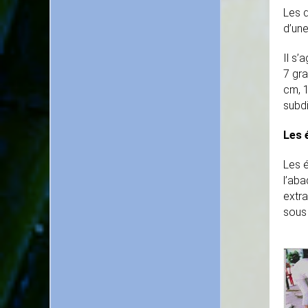
Les d
d’une
Il s’
7 gr
cm, 1
subdi
Les 
Les 
l’aba
extra
sous 