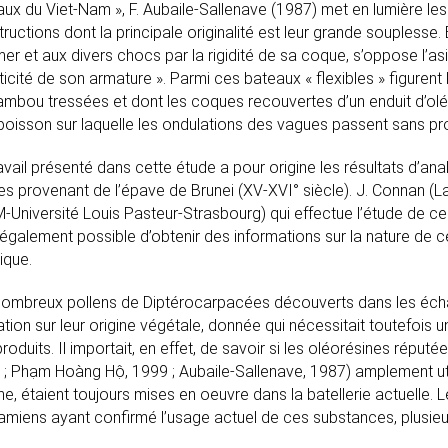
ux du Viet-Nam », F. Aubaile-Sallenave (1987) met en lumière les 
ructions dont la principale originalité est leur grande souplesse.
mer et aux divers chocs par la rigidité de sa coque, s’oppose l’asi
sticité de son armature ». Parmi ces bateaux « flexibles » figurent
ambou tressées et dont les coques recouvertes d’un enduit d’ol
poisson sur laquelle les ondulations des vagues passent sans p
avail présenté dans cette étude a pour origine les résultats d’ana
es provenant de l’épave de Brunei (XV-XVI° siècle). J. Connan (
Université Louis Pasteur-Strasbourg) qui effectue l’étude de ces m
 également possible d’obtenir des informations sur la nature de 
nique.
nombreux pollens de Diptérocarpacées découverts dans les échan
ation sur leur origine végétale, donnée qui nécessitait toutefois 
roduits. Il importait, en effet, de savoir si les oléorésines rép
 ; Phạm Hoàng Hộ, 1999 ; Aubaile-Sallenave, 1987) amplement ut
e, étaient toujours mises en oeuvre dans la batellerie actuelle.
amiens ayant confirmé l’usage actuel de ces substances, plusieur