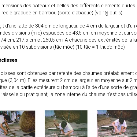
imensions des bateaux et celles des différents éléments qui les 
 règle graduée en bambou (sorte d’abaque) (voir § outils).
agit d’une latte de 304 cm de longueur, de 4 cm de largeur et d’un
andes divisions (m.c) espacées de 43,5 cm en moyenne et qui so
74 cm, 217,5 cm et 260,5 cm. A chacune des extrémités de la latt
visée en 10 subdivisions (tấc mộc) (10 tấc = 1 thuớc mộc)
éclisses
éclisses sont obtenues par refente des chaumes préalablement 
que (3,04 m). Elles mesurent 2 cm de largeur en moyenne sur 2 m
ites de la partie extérieure du bambou à l’aide d’une sorte de 
l’aisselle du pratiquant, la zone interne du chaume n’est pas utilis