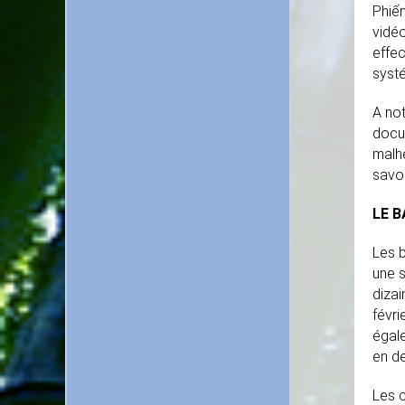
Phiến
vidéo
effec
syst
A not
docum
malhe
savoi
LE B
Les b
une 
dizai
févri
égal
en de
Les 