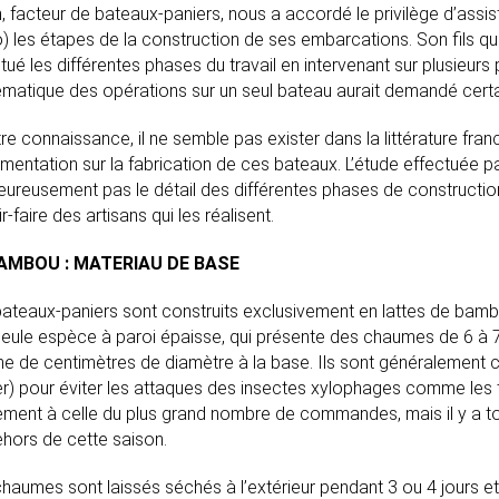
, facteur de bateaux-paniers, nous a accordé le privilège d’assist
) les étapes de la construction de ses embarcations. Son fils qui f
tué les différentes phases du travail en intervenant sur plusieurs po
ématique des opérations sur un seul bateau aurait demandé cert
re connaissance, il ne semble pas exister dans la littérature fr
entation sur la fabrication de ces bateaux. L’étude effectuée pa
ureusement pas le détail des différentes phases de constructio
r-faire des artisans qui les réalisent.
AMBOU : MATERIAU DE BASE
ateaux-paniers sont construits exclusivement en lattes de bamb
seule espèce à paroi épaisse, qui présente des chaumes de 6 à 
ne de centimètres de diamètre à la base. Ils sont généralement 
er) pour éviter les attaques des insectes xylophages comme les
ement à celle du plus grand nombre de commandes, mais il y a t
hors de cette saison.
chaumes sont laissés séchés à l’extérieur pendant 3 ou 4 jours