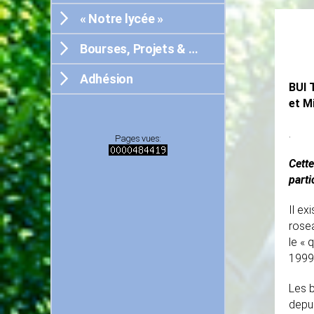
« Notre lycée »
Bourses, Projets & …
Adhésion
BUI 
et M
.
Pages vues:
Cette
parti
Il ex
rosea
le « 
1999)
Les b
depu