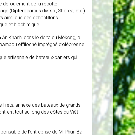
le déroulement de la récolte
ge (Dipterocarpus div. sp., Shorea, etc.).
s ainsi que des échantillons
ique et biochimique.
 à An Khánh, dans le delta du Mékong, a
 bambou effiloché imprégné d’oléorésine.
que artisanale de bateaux-paniers qui
es filets, annexe des bateaux de grands
ntrent tout au long des côtes du Viêt
ponsable de l’entreprise de M. Phan Bá