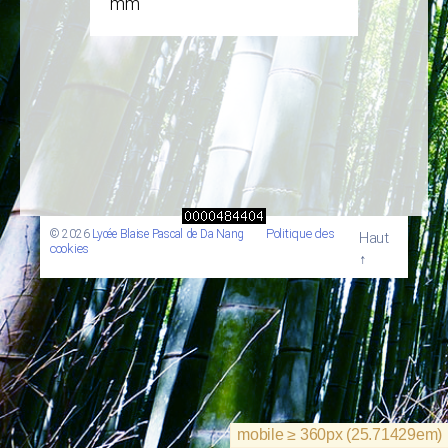
mm
Politique des
© 2026
Lycée Blaise Pascal de Da Nang
Haut
cookies
↑