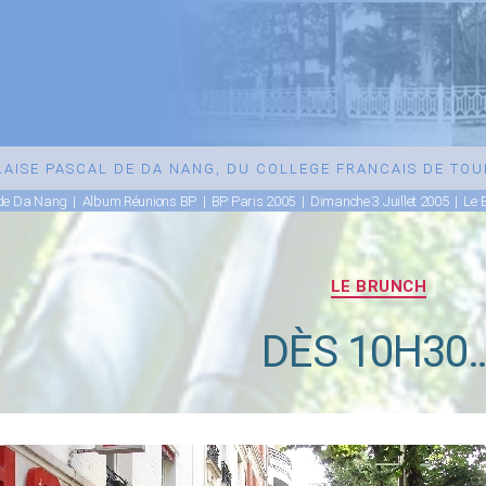
BLAISE PASCAL DE DA NANG, DU COLLEGE FRANCAIS DE TO
 de Da Nang
|
Album Réunions BP
|
BP Paris 2005
|
Dimanche 3 Juillet 2005
|
Le 
Catégories
LE BRUNCH
DÈS 10H30