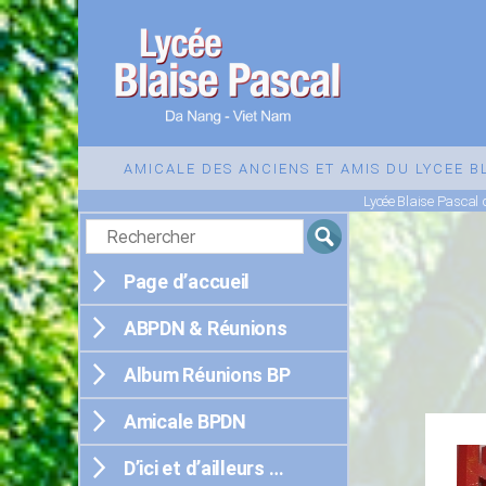
Lycée
Blaise
AMICALE DES ANCIENS ET AMIS DU LYCEE 
Pascal
Lycée Blaise Pascal
de
Da
Nang
Page d’accueil
ABPDN & Réunions
Album Réunions BP
Amicale BPDN
D’ici et d’ailleurs …