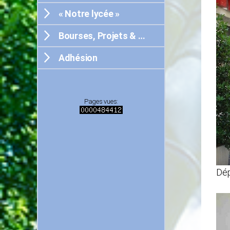
« Notre lycée »
Bourses, Projets & …
Adhésion
Pages vues:
Dép