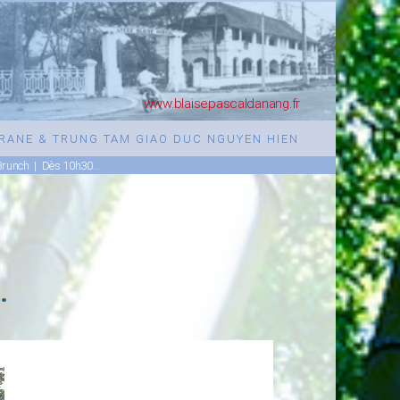
www.blaisepascaldanang.fr
URANE & TRUNG TAM GIAO DUC NGUYEN HIEN
Brunch
|
Dès 10h30…
…